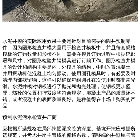
水泥井模的实际应用效果主要是针对目前需要的圆井预制零
件，因为圆形检查井模大量用于检查井模板中，并且每套规格
模板的订购数量和形状不同，需要在模具订购过程中根据统部
署和尺寸，对圆形检验井钢模具进行订购工作。圆形检查井模
具的设计和结构主要是内，外模具的结构，中间放置混凝土，
并用振动棒使混凝土均匀振动。使用圆孔模具时，有必要及时
清理内部残留物，这样可以确保每组圆孔在次使用时都非常光
滑。水泥井模对钢板进行了抛光和抛光处理，使钢板更加坚
硬，螺栓的位置和拧紧度均符合规定，混凝土产品的质量还不
错，或者混凝土的表面质量良好。是种值得在市场上购买的产
品。
预制水泥污水检查井厂商
应根据所选规格在局部挖掘泥浆腔的深度。基坑开挖应根据所
选规范，并考虑井座主管线的偏移系数，偏移端的井壁应与管