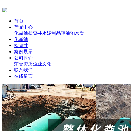
首页
产品中心
化粪池
检查井
水泥制品
隔油池
水渠
化粪池
检查井
案例展示
公司简介
荣誉资质
企业文化
联系我们
在线留言