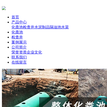
首页
产品中心
化粪池
检查井
水泥制品
隔油池
水渠
化粪池
检查井
案例展示
公司简介
荣誉资质
企业文化
联系我们
在线留言