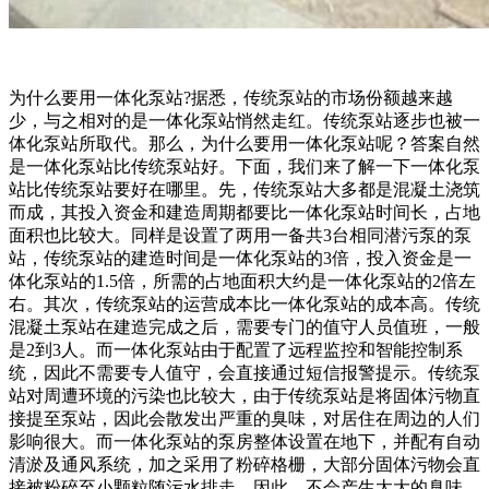
为什么要用一体化泵站?据悉，传统泵站的市场份额越来越
少，与之相对的是一体化泵站悄然走红。传统泵站逐步也被一
体化泵站所取代。那么，为什么要用一体化泵站呢？答案自然
是一体化泵站比传统泵站好。下面，我们来了解一下一体化泵
站比传统泵站要好在哪里。先，传统泵站大多都是混凝土浇筑
而成，其投入资金和建造周期都要比一体化泵站时间长，占地
面积也比较大。同样是设置了两用一备共3台相同潜污泵的泵
站，传统泵站的建造时间是一体化泵站的3倍，投入资金是一
体化泵站的1.5倍，所需的占地面积大约是一体化泵站的2倍左
右。其次，传统泵站的运营成本比一体化泵站的成本高。传统
混凝土泵站在建造完成之后，需要专门的值守人员值班，一般
是2到3人。而一体化泵站由于配置了远程监控和智能控制系
统，因此不需要专人值守，会直接通过短信报警提示。传统泵
站对周遭环境的污染也比较大，由于传统泵站是将固体污物直
接提至泵站，因此会散发出严重的臭味，对居住在周边的人们
影响很大。而一体化泵站的泵房整体设置在地下，并配有自动
清淤及通风系统，加之采用了粉碎格栅，大部分固体污物会直
接被粉碎至小颗粒随污水排走，因此，不会产生太大的臭味。