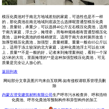
模压化粪池对于南北方地域差别的家庭，可选性也是不一样
的，那化粪池在南北地域到底该怎么选择呢普通型模压化粪
池，质量轻，承重少，可以选择40公斤左右模压化粪池，适用
于南方家庭，浮土少，掩埋牵，而每种规格都有普通型模压化
粪池，这种化粪池的价格稍便宜。适用于南方农村厕所改造！
加厚型模压化粪池，加强型，质量稍重。重量一般在65公斤以
上，适用于冻土较深的北方家庭，这种化粪池浮土可以在3米
上，质量**不是一般的好，记者来到掩埋案例处，看到一个深
达5米的大坑，里面掩埋的**是这种加强型模压化粪池，可见
质量是完全让人放心的。
返回列表
网站部分文章及图片均来自互联网-如有侵权请联系管理员删
除
内蒙古澄安建筑材料有限公司
生产呼市污水检查井、呼和浩特
化粪池、呼市化粪池等预制构件和异型构件的加工