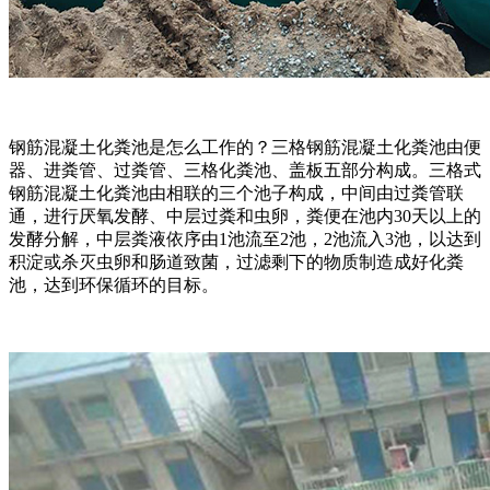
钢筋混凝土化粪池是怎么工作的？三格钢筋混凝土化粪池由便
器、进粪管、过粪管、三格化粪池、盖板五部分构成。三格式
钢筋混凝土化粪池由相联的三个池子构成，中间由过粪管联
通，进行厌氧发酵、中层过粪和虫卵，粪便在池内30天以上的
发酵分解，中层粪液依序由1池流至2池，2池流入3池，以达到
积淀或杀灭虫卵和肠道致菌，过滤剩下的物质制造成好化粪
池，达到环保循环的目标。