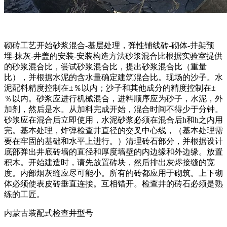
砌砖工艺开始砂浆混合-基层处理，弹性铺线砖-砌体-井架预
埋-抹灰-井盖的安装-安装构造方法砂浆混合比根据实验室提供
的砂浆混合比，尝试砂浆混合比，提出砂浆混合比（重量
比），并根据水泥的含水量确定建筑混合比。现场的沙子。水
泥配料精度控制在±％以内；沙子和其他成分的精度控制在±
％以内。砂浆应进行机械混合，进料顺序应为砂子，水泥，外
加剂，然后是水。从加料完成开始，混合时间不得少于分钟。
砂浆应在混合后立即使用，水泥砂浆必须在混合后h和h之内用
完。基本处理，炸弹检查井直径的交叉中心线，（基本处理需
要在牢固的基础和水平上进行。）清理砖石部分，并根据设计
底部弹出井底砖墙的直径和厚度墙壁的内边缘和外边缘。放置
积木。开始建造时，请先放置砖块，然后排出灰烬接缝的宽
度。内部烟灰缝应尽可能小。所有的砖都应用于砌筑。上下砌
体必须使表皮砖垂直连接。互相错开。检查井的砖石必须是熟
练的工匠。
内蒙古装配式检查井型号