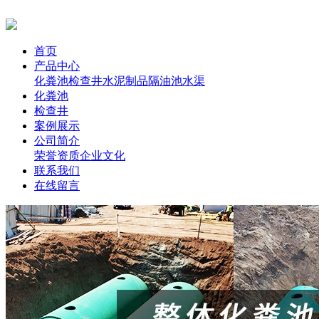
首页
产品中心
化粪池
检查井
水泥制品
隔油池
水渠
化粪池
检查井
案例展示
公司简介
荣誉资质
企业文化
联系我们
在线留言