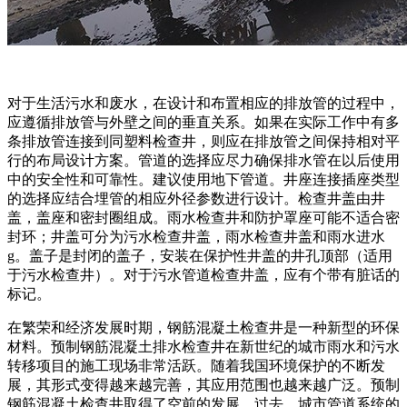
对于生活污水和废水，在设计和布置相应的排放管的过程中，
应遵循排放管与外壁之间的垂直关系。如果在实际工作中有多
条排放管连接到同塑料检查井，则应在排放管之间保持相对平
行的布局设计方案。管道的选择应尽力确保排水管在以后使用
中的安全性和可靠性。建议使用地下管道。井座连接插座类型
的选择应结合埋管的相应外径参数进行设计。检查井盖由井
盖，盖座和密封圈组成。雨水检查井和防护罩座可能不适合密
封环；井盖可分为污水检查井盖，雨水检查井盖和雨水进水
g。盖子是封闭的盖子，安装在保护性井盖的井孔顶部（适用
于污水检查井）。对于污水管道检查井盖，应有个带有脏话的
标记。
在繁荣和经济发展时期，钢筋混凝土检查井是一种新型的环保
材料。预制钢筋混凝土排水检查井在新世纪的城市雨水和污水
转移项目的施工现场非常活跃。随着我国环境保护的不断发
展，其形式变得越来越完善，其应用范围也越来越广泛。预制
钢筋混凝土检查井取得了空前的发展。过去，城市管道系统的