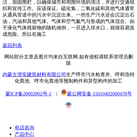
洁，加固围栏，以确保城市和周围环境的清洁，并进行交通组
织和宣传工作。应该保证。硫化氢，二氧化碳和其他气体通常
从通风管道中的污水中沉淀出来。一些生产污水还会沉淀出石
油，汽油和其他气体。气体和空气氮气与形成的气体混合。由
于液化气体残留物的随机倾倒，一旦进入排水口，就很容易造
成危险。所以在施工
返回列表
网站部分文章及图片均来自互联网-如有侵权请联系管理员删
除
内蒙古澄安建筑材料有限公司
生产呼市污水检查井、呼和浩特
化粪池、呼市化粪池等预制构件和异型构件的加工
蒙ICP备20002802号-1
|
蒙公网安备 15010402000478号
电话咨询
产品中心