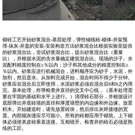
砌砖工艺开始砂浆混合-基层处理，弹性铺线砖-砌体-井架预
埋-抹灰-井盖的安装-安装构造方法砂浆混合比根据实验室提供
的砂浆混合比，尝试砂浆混合比，提出砂浆混合比（重量
比），并根据水泥的含水量确定建筑混合比。现场的沙子。水
泥配料精度控制在±％以内；沙子和其他成分的精度控制在±
％以内。砂浆应进行机械混合，进料顺序应为砂子，水泥，外
加剂，然后是水。从加料完成开始，混合时间不得少于分钟。
砂浆应在混合后立即使用，水泥砂浆必须在混合后h和h之内用
完。基本处理，炸弹检查井直径的交叉中心线，（基本处理需
要在牢固的基础和水平上进行。）清理砖石部分，并根据设计
底部弹出井底砖墙的直径和厚度墙壁的内边缘和外边缘。放置
积木。开始建造时，请先放置砖块，然后排出灰烬接缝的宽
度。内部烟灰缝应尽可能小。所有的砖都应用于砌筑。上下砌
体必须使表皮砖垂直连接。互相错开。检查井的砖石必须是熟
练的工匠。