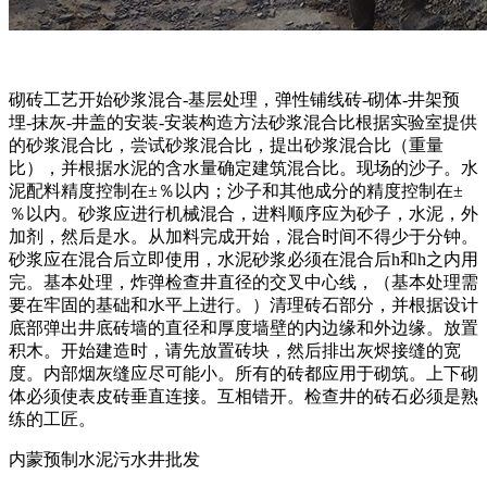
砌砖工艺开始砂浆混合-基层处理，弹性铺线砖-砌体-井架预
埋-抹灰-井盖的安装-安装构造方法砂浆混合比根据实验室提供
的砂浆混合比，尝试砂浆混合比，提出砂浆混合比（重量
比），并根据水泥的含水量确定建筑混合比。现场的沙子。水
泥配料精度控制在±％以内；沙子和其他成分的精度控制在±
％以内。砂浆应进行机械混合，进料顺序应为砂子，水泥，外
加剂，然后是水。从加料完成开始，混合时间不得少于分钟。
砂浆应在混合后立即使用，水泥砂浆必须在混合后h和h之内用
完。基本处理，炸弹检查井直径的交叉中心线，（基本处理需
要在牢固的基础和水平上进行。）清理砖石部分，并根据设计
底部弹出井底砖墙的直径和厚度墙壁的内边缘和外边缘。放置
积木。开始建造时，请先放置砖块，然后排出灰烬接缝的宽
度。内部烟灰缝应尽可能小。所有的砖都应用于砌筑。上下砌
体必须使表皮砖垂直连接。互相错开。检查井的砖石必须是熟
练的工匠。
内蒙预制水泥污水井批发