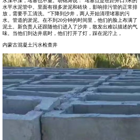
水深不深，堵塞也不重。胡锦涛说：“堵塞点是在距井口5米的
水平水泥管中。里面有很多淤泥和砖块，影响排污管的正常排
放，需要手工清洗。”下降到沙井，两人开始清理堵塞的污
水。管道的淤泥。在不到20分钟的时间里，他们的脸上布满了
泥土。新负责人还跟随他们进入了沙井，散发出难以描述的气
味。当他们到达井底时，他们打开了灯，踩在泥泞上，
内蒙古混凝土污水检查井