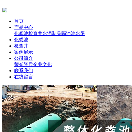
首页
产品中心
化粪池
检查井
水泥制品
隔油池
水渠
化粪池
检查井
案例展示
公司简介
荣誉资质
企业文化
联系我们
在线留言