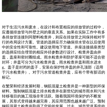
对于生活污水和废水，在设计和布置相应的排放管的过程中，
应遵循排放管与外壁之间的垂直关系。如果在实际工作中有多
条排放管连接到同塑料检查井，则应在排放管之间保持相对平
行的布局设计方案。管道的选择应尽力确保排水管在以后使用
中的安全性和可靠性。建议使用地下管道。井座连接插座类型
的选择应结合埋管的相应外径参数进行设计。检查井盖由井
盖，盖座和密封圈组成。雨水检查井和防护罩座可能不适合密
封环；井盖可分为污水检查井盖，雨水检查井盖和雨水进水
g。盖子是封闭的盖子，安装在保护性井盖的井孔顶部（适用
于污水检查井）。对于污水管道检查井盖，应有个带有脏话的
标记。
在繁荣和经济发展时期，钢筋混凝土检查井是一种新型的环保
材料。预制钢筋混凝土排水检查井在新世纪的城市雨水和污水
转移项目的施工现场非常活跃。随着我国环境保护的不断发
展，其形式变得越来越完善，其应用范围也越来越广泛。预制
钢筋混凝土检查井取得了空前的发展。过去，城市管道系统的