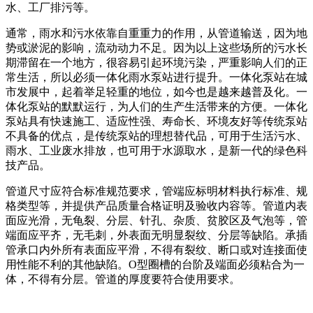
水、工厂排污等。
通常，雨水和污水依靠自重重力的作用，从管道输送，因为地
势或淤泥的影响，流动动力不足。因为以上这些场所的污水长
期滞留在一个地方，很容易引起环境污染，严重影响人们的正
常生活，所以必须一体化雨水泵站进行提升。一体化泵站在城
市发展中，起着举足轻重的地位，如今也是越来越普及化。一
体化泵站的默默运行，为人们的生产生活带来的方便。一体化
泵站具有快速施工、适应性强、寿命长、环境友好等传统泵站
不具备的优点，是传统泵站的理想替代品，可用于生活污水、
雨水、工业废水排放，也可用于水源取水，是新一代的绿色科
技产品。
管道尺寸应符合标准规范要求，管端应标明材料执行标准、规
格类型等，并提供产品质量合格证明及验收内容等。管道内表
面应光滑，无龟裂、分层、针孔、杂质、贫胶区及气泡等，管
端面应平齐，无毛刺，外表面无明显裂纹、分层等缺陷。承插
管承口内外所有表面应平滑，不得有裂纹、断口或对连接面使
用性能不利的其他缺陷。O型圈槽的台阶及端面必须粘合为一
体，不得有分层。管道的厚度要符合使用要求。