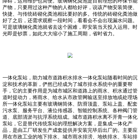
障碍，运用维护也简便。玻璃钢化粪池是目前理想的环保节能
产物，只要用过这种产物的人都给好评，说该产物安装简便、
快捷、与传统砖砌化粪池相比要好的多。传统的砖砌化粪池做
好了之后，还需求观察一段时间，看看会不会出现漏水问题。
可是玻璃钢化粪池就省去这个困难，即安装当天投入运用。时
光即是钞票，如此大大缩小了施工周期，省时省力。
一体化泵站，助力城市道路积水排水一体化泵站随着时间的沉
淀和技术的革新，俨然已经成为了城市排水系统中的重要帮
手，它的主要作用是为城市城区和道路上的雨水、积水通过管
道时提动力，将雨水、给水从市政管网输送至排放地或处理场
所一体化泵站主要有玻璃钢筒体、防滑顶盖、泵站上盖、配套
污水泵、服务平台、液位传感器、智能控制系统、各种阀门管
道、底部清淤与抗浮系统组成。城市道路积水离不开青一体化
泵站，它是替代传统泵站的理想解决方案，是集成一体化产
品，是由工厂研发生产成套提供并安装完毕后出厂的。主要应
用在市政工业的地下排水、城市雨水排涝、地铁排水、车站排