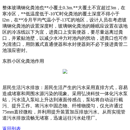
整体玻璃钢化粪池也**小覆土0.3m.**大覆土不宜超过3m，在
寒冷区，**低温度低于-10℃时化粪池的覆土深度不得小于
l2m，在**冷月平均气温小于-13℃的地区，设计人员在考虑玻
璃钢化粪池的设置深度时，玻璃钢化粪池的睡眠应设置在该地
区的冷冻线以下为宜，进粪口上安装便器，要尽量远离过粪
口，并紧贴池壁，以减少水冲力对池内的扰动，进粪口也可作
为清渣口，用防溅式直通便器和水封便器则不必下接进粪管二
池顶应密封。
东胜小区化粪池作用
居民生活污水排放：居民生活产生的污水采用直排方式，容易
造成堵塞和周围水源污染的现象。采用弘泱科技一体化污水泵
站，污水流入泵站上升达到液面传感点，泵站将自动运行截
污、提升工作。将污水中固态物、纤维物搅匀，仅允许通过
75mm直径微粒，并利用提升装置加压排放污水。从而实现管
道污水排放流畅无堵塞，迅速运往污水处理厂。
返回列表