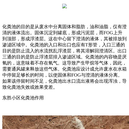
化粪池的目的是从废水中分离固体和脂肪，油和油脂，仅有澄
清的液体流出。固体沉淀到罐底，形成污泥层，而FOG上升
到顶部，形成浮渣层。这在中心留下澄清的液体，其被排放到
渗滤区域中。化粪池的入口和出口也应有T形管，入口三通的
目的是防止流入的水流扰乱浮渣层，将其溶解回澄清区。出口
三通的目的是防止浮渣层排入渗滤区域。化粪池的内容物是厌
氧的，这意味着不存在氧气。这导致产生甲烷等气体，因此，
需要通风罐来释放这些气体。化粪池应设计成允许废水在水箱
中停留足够长的时间，以使固体和FOG与澄清的液体分离。
如果该停留时间不足，化粪池出水口流出液将会出现浑浊，导
致化粪池失效或效果变差。
东胜小区化粪池作用