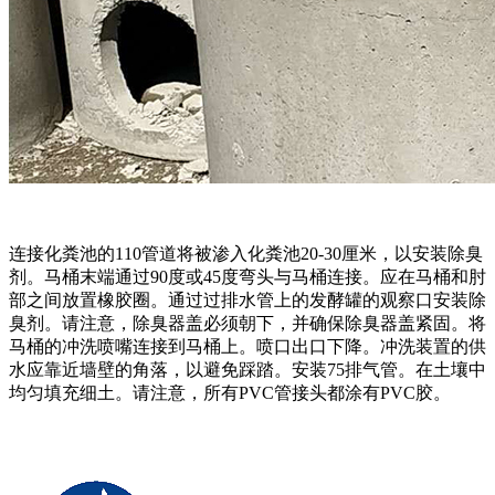
连接化粪池的110管道将被渗入化粪池20-30厘米，以安装除臭
剂。马桶末端通过90度或45度弯头与马桶连接。应在马桶和肘
部之间放置橡胶圈。通过过排水管上的发酵罐的观察口安装除
臭剂。请注意，除臭器盖必须朝下，并确保除臭器盖紧固。将
马桶的冲洗喷嘴连接到马桶上。喷口出口下降。冲洗装置的供
水应靠近墙壁的角落，以避免踩踏。安装75排气管。在土壤中
均匀填充细土。请注意，所有PVC管接头都涂有PVC胶。