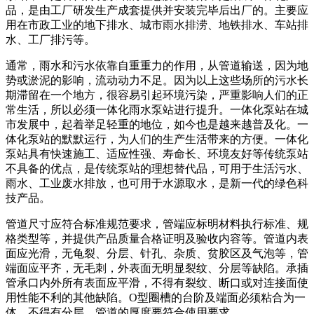
品，是由工厂研发生产成套提供并安装完毕后出厂的。主要应
用在市政工业的地下排水、城市雨水排涝、地铁排水、车站排
水、工厂排污等。
通常，雨水和污水依靠自重重力的作用，从管道输送，因为地
势或淤泥的影响，流动动力不足。因为以上这些场所的污水长
期滞留在一个地方，很容易引起环境污染，严重影响人们的正
常生活，所以必须一体化雨水泵站进行提升。一体化泵站在城
市发展中，起着举足轻重的地位，如今也是越来越普及化。一
体化泵站的默默运行，为人们的生产生活带来的方便。一体化
泵站具有快速施工、适应性强、寿命长、环境友好等传统泵站
不具备的优点，是传统泵站的理想替代品，可用于生活污水、
雨水、工业废水排放，也可用于水源取水，是新一代的绿色科
技产品。
管道尺寸应符合标准规范要求，管端应标明材料执行标准、规
格类型等，并提供产品质量合格证明及验收内容等。管道内表
面应光滑，无龟裂、分层、针孔、杂质、贫胶区及气泡等，管
端面应平齐，无毛刺，外表面无明显裂纹、分层等缺陷。承插
管承口内外所有表面应平滑，不得有裂纹、断口或对连接面使
用性能不利的其他缺陷。O型圈槽的台阶及端面必须粘合为一
体，不得有分层。管道的厚度要符合使用要求。