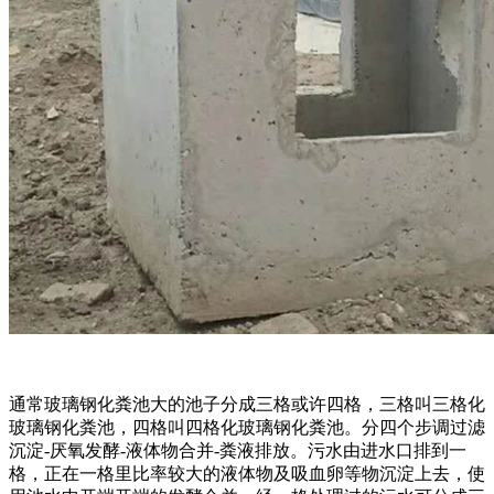
通常玻璃钢化粪池大的池子分成三格或许四格，三格叫三格化
玻璃钢化粪池，四格叫四格化玻璃钢化粪池。分四个步调过滤
沉淀-厌氧发酵-液体物合并-粪液排放。污水由进水口排到一
格，正在一格里比率较大的液体物及吸血卵等物沉淀上去，使