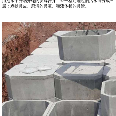
用池水中开端开端的发酵合并，经一格处理过的污水可分成三
层：糊状粪皮、廓清的粪液、和液体状的粪渣。