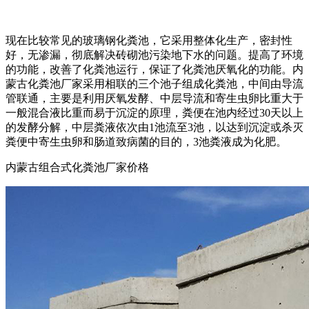
现在比较常见的玻璃钢化粪池，它采用整体化生产，密封性
好，无渗漏，彻底解决砖砌池污染地下水的问题。提高了环境
的功能，改善了化粪池运行，保证了化粪池厌氧化的功能。内
蒙古化粪池厂家采用相联的三个池子组成化粪池，中间由导流
管联通，主要是利用厌氧发酵、中层导流和寄生虫卵比重大于
一般混合液比重而易于沉淀的原理，粪便在池内经过30天以上
的发酵分解，中层粪液依次由1池流至3池，以达到沉淀或杀灭
粪便中寄生虫卵和肠道致病菌的目的，3池粪液成为化肥。
内蒙古组合式化粪池厂家价格