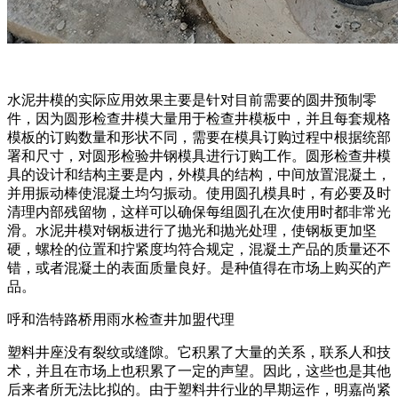
水泥井模的实际应用效果主要是针对目前需要的圆井预制零
件，因为圆形检查井模大量用于检查井模板中，并且每套规格
模板的订购数量和形状不同，需要在模具订购过程中根据统部
署和尺寸，对圆形检验井钢模具进行订购工作。圆形检查井模
具的设计和结构主要是内，外模具的结构，中间放置混凝土，
并用振动棒使混凝土均匀振动。使用圆孔模具时，有必要及时
清理内部残留物，这样可以确保每组圆孔在次使用时都非常光
滑。水泥井模对钢板进行了抛光和抛光处理，使钢板更加坚
硬，螺栓的位置和拧紧度均符合规定，混凝土产品的质量还不
错，或者混凝土的表面质量良好。是种值得在市场上购买的产
品。
呼和浩特路桥用雨水检查井加盟代理
塑料井座没有裂纹或缝隙。它积累了大量的关系，联系人和技
术，并且在市场上也积累了一定的声望。因此，这些也是其他
后来者所无法比拟的。由于塑料井行业的早期运作，明嘉尚紧