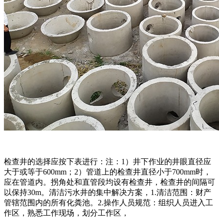
检查井的选择应按下表进行：注：1）井下作业的井眼直径应
大于或等于600mm；2）管道上的检查井直径小于700mm时，
应在管道内。拐角处和直管段均设有检查井，检查井的间隔可
以保持30m。清洁污水井的集中解决方案，1.清洁范围：财产
管辖范围内的所有化粪池。2.操作人员规范：组织人员进入工
作区，熟悉工作现场，划分工作区，