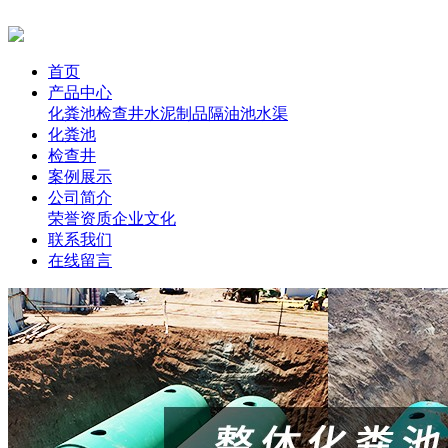
首页
产品中心
化粪池
检查井
水泥制品
隔油池
水渠
化粪池
检查井
案例展示
公司简介
荣誉资质
企业文化
联系我们
在线留言