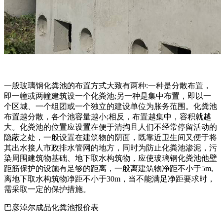
一般玻璃钢化粪池的布置方式大致有两种:一种是分散布置，
即一幢或两幢建筑设一个化粪池;另一种是集中布置，即以一
个区城、一个组团或一个独立的建设单位为胀务范围。化粪池
布置越分散，各个池容量越小;相反，布置越集中，容积就越
大。化粪池的位置应设置在便于清掏且人们不经常停留活动的
隐蔽之处，一般设置在建筑物的阴面，既靠近卫生间又便于将
其出水接人市政排水管网的地方，同时为防止化粪池渗泥，污
染周围建筑物基础、地下取水构筑物，应使玻璃钢化粪池他壁
距筋保护的设施有足够的距离，一般离建筑物净距不小于5m,
离地下取水构筑物净距不小于30m，当不能满足净距要求时，
需采取一定的保护措施。
巴彦淖尔成品化粪池报价表