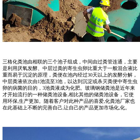
三格化粪池由相联的三个池子组成，中间由过粪管连通，主要
是利用厌氧发酵、中层过粪的寄生虫卵比重大于一般混合液比
重而易于沉淀的原理，粪便在池内经过30天以上的发酵分解，
中层粪液依次由1池流至3池，以达到沉淀或杀灭粪便中寄生虫
卵的病菌的目的，3池粪液成为化肥。玻璃钢储粪池是近年来
才开始流行的一种储粪池设备,相比其他的储粪池设备，它使
用环保,生产更加。随着客户对此种产品的喜爱,化粪池厂家也
在此基础上不断的完善自己,让自己的产品更加市场化,化。