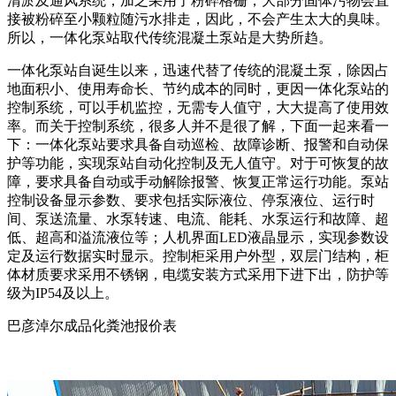
清淤及通风系统，加之采用了粉碎格栅，大部分固体污物会直
接被粉碎至小颗粒随污水排走，因此，不会产生太大的臭味。
所以，一体化泵站取代传统混凝土泵站是大势所趋。
一体化泵站自诞生以来，迅速代替了传统的混凝土泵，除因占
地面积小、使用寿命长、节约成本的同时，更因一体化泵站的
控制系统，可以手机监控，无需专人值守，大大提高了使用效
率。而关于控制系统，很多人并不是很了解，下面一起来看一
下：一体化泵站要求具备自动巡检、故障诊断、报警和自动保
护等功能，实现泵站自动化控制及无人值守。对于可恢复的故
障，要求具备自动或手动解除报警、恢复正常运行功能。泵站
控制设备显示参数、要求包括实际液位、停泵液位、运行时
间、泵送流量、水泵转速、电流、能耗、水泵运行和故障、超
低、超高和溢流液位等；人机界面LED液晶显示，实现参数设
定及运行数据实时显示。控制柜采用户外型，双层门结构，柜
体材质要求采用不锈钢，电缆安装方式采用下进下出，防护等
级为IP54及以上。
巴彦淖尔成品化粪池报价表