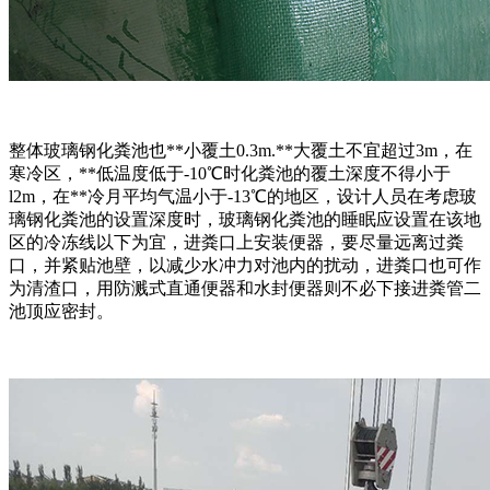
整体玻璃钢化粪池也**小覆土0.3m.**大覆土不宜超过3m，在
寒冷区，**低温度低于-10℃时化粪池的覆土深度不得小于
l2m，在**冷月平均气温小于-13℃的地区，设计人员在考虑玻
璃钢化粪池的设置深度时，玻璃钢化粪池的睡眠应设置在该地
区的冷冻线以下为宜，进粪口上安装便器，要尽量远离过粪
口，并紧贴池壁，以减少水冲力对池内的扰动，进粪口也可作
为清渣口，用防溅式直通便器和水封便器则不必下接进粪管二
池顶应密封。