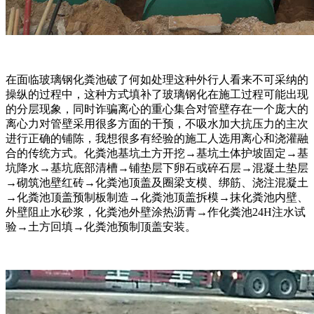
在面临玻璃钢化粪池破了何如处理这种外行人看来不可采纳的
操纵的过程中，这种方式填补了玻璃钢化在施工过程可能出现
的分层现象，同时诈骗离心的重心集合对管壁存在一个庞大的
离心力对管壁采用很多方面的干预，不吸水加大抗压力的主次
进行正确的铺陈，我想很多有经验的施工人选用离心和浇灌融
合的传统方式。化粪池基坑土方开挖→基坑土体护坡固定→基
坑降水→基坑底部清槽→铺垫层下卵石或碎石层→混凝土垫层
→砌筑池壁红砖→化粪池顶盖及圈梁支模、绑筋、浇注混凝土
→化粪池顶盖预制板制造→化粪池顶盖拆模→抹化粪池内壁、
外壁阻止水砂浆，化粪池外壁涂热沥青→作化粪池24H注水试
验→土方回填→化粪池预制顶盖安装。