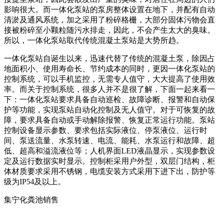
影响很大。而一体化泵站的泵房整体设置在地下，并配有自动
清淤及通风系统，加之采用了粉碎格栅，大部分固体污物会直
接被粉碎至小颗粒随污水排走，因此，不会产生太大的臭味。
所以，一体化泵站取代传统混凝土泵站是大势所趋。
一体化泵站自诞生以来，迅速代替了传统的混凝土泵，除因占
地面积小、使用寿命长、节约成本的同时，更因一体化泵站的
控制系统，可以手机监控，无需专人值守，大大提高了使用效
率。而关于控制系统，很多人并不是很了解，下面一起来看一
下：一体化泵站要求具备自动巡检、故障诊断、报警和自动保
护等功能，实现泵站自动化控制及无人值守。对于可恢复的故
障，要求具备自动或手动解除报警、恢复正常运行功能。泵站
控制设备显示参数、要求包括实际液位、停泵液位、运行时
间、泵送流量、水泵转速、电流、能耗、水泵运行和故障、超
低、超高和溢流液位等；人机界面LED液晶显示，实现参数设
定及运行数据实时显示。控制柜采用户外型，双层门结构，柜
体材质要求采用不锈钢，电缆安装方式采用下进下出，防护等
级为IP54及以上。
集宁化粪池销售