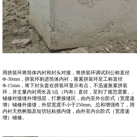
用拼装环将筒体内衬和封头对接，将拼装环调试到公称直径
Φ-30mm，拼装环刺进筒体内衬，胀紧拼装环至工称直径
Φ-15mm，将下封头套在拼装环显示有点，不迅速胀紧拼装
环，并丈量内衬周长及3点（均布）直径，至到了规范需要。.
铺修对接缝外增强层，打磨接缝区，由内至外台阶式（宽度递
增）铺修外接缝，外层宽度不小于250mm。总和增强终了，用
内衬天然树脂及短切毡粘接内缝，由外至内台阶式（宽度递
增）铺修。