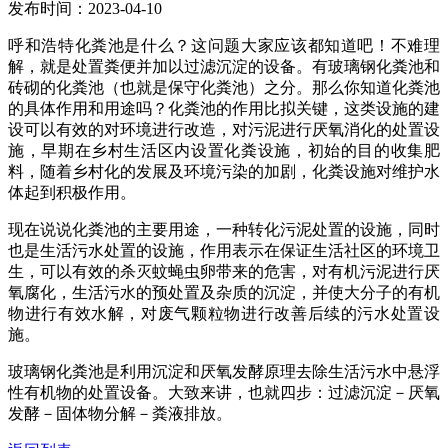
发布时间：2023-04-10
呼和浩特化粪池是什么？这问题大家应该都知道吧！不难理
解，就是处置粪便并加以过滤沉淀的设备。有玻璃钢化粪池和
砖砌的化粪池（也就是保守化粪池）之分。那么你知道化粪池
的具体作用和用途吗？化粪池的作用比拟关键，这类设施的建
设可以有效的对环境进行改造，对污泥进行厌氧消化的处置设
施，早期在乡村生活区内设置化粪设施，初始的目的收集肥
料，随着乡村化的发展及环境污染的加剧，化粪设施对维护水
体起到积极作用。
现在说说化粪池的主要用途，一种转化污泥处置的设施，同时
也是生活污水处置的设施，作用表示在保证生活社区的环境卫
生，可以有效的杀灭蚊蝇虫卵带来的危害，对有机污泥进行厌
氧腐化，生活污水的预处置及杂质的沉淀，并使大分子的有机
物进行有效水解，对废气颗粒物进行改善后续的污水处置设
施。
玻璃钢化粪池是利用沉淀和厌氧发酵原理去除生活污水中悬浮
性有机物的处置设备。大致来讲，也就四步：过滤沉淀－厌氧
发酵－固体物分解－粪液排放。