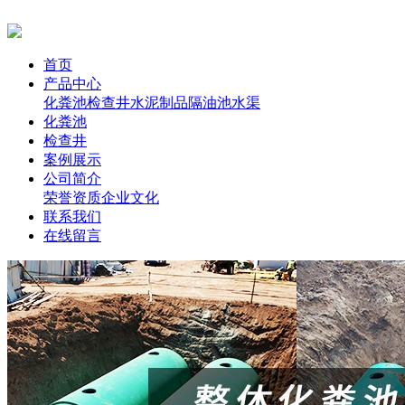
首页
产品中心
化粪池
检查井
水泥制品
隔油池
水渠
化粪池
检查井
案例展示
公司简介
荣誉资质
企业文化
联系我们
在线留言