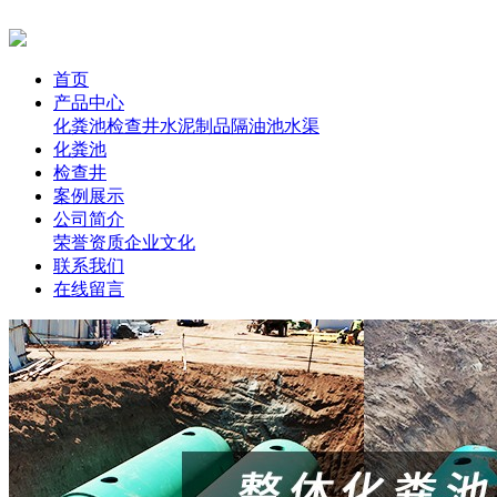
首页
产品中心
化粪池
检查井
水泥制品
隔油池
水渠
化粪池
检查井
案例展示
公司简介
荣誉资质
企业文化
联系我们
在线留言