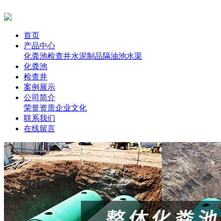
首页
产品中心
化粪池
检查井
水泥制品
隔油池
水渠
化粪池
检查井
案例展示
公司简介
荣誉资质
企业文化
联系我们
在线留言