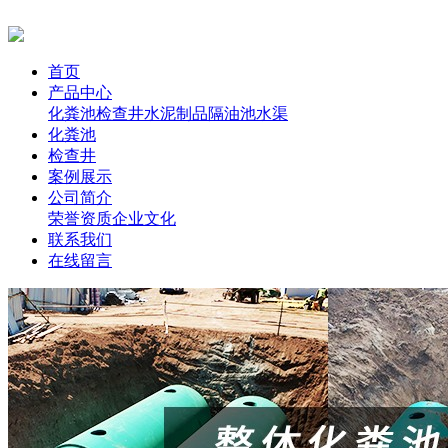
首页
产品中心
化粪池
检查井
水泥制品
隔油池
水渠
化粪池
检查井
案例展示
公司简介
荣誉资质
企业文化
联系我们
在线留言